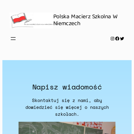
Zum
Inhalt
Polska Macierz Szkolna W
springen
Niemczech
Instagra
Facebo
Twit
Napisz wiadomość
Skontaktuj się z nami, aby
dowiedzieć się więcej o naszych
szkołach.